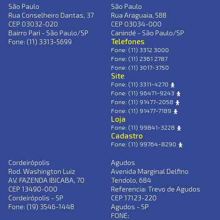
São Paulo
São Paulo
Rua Conselheiro Dantas, 37
Rua Araguaia, 588
CEP 03032-020
CEP 03034-000
Bairro Pari - São Paulo/SP
Canindé - São Paulo/SP
Telefones
Fone: (11) 3313-5699
Fone: (11) 3312 3000
Fone: (11) 2361 2787
Fone: (11) 3017-3750
Site
Fone: (11) 3311-4270
Fone: (11) 96471-9243
Fone: (11) 91477-2058
Fone: (11) 91477-7189
Loja
Fone: (11) 99841-3228
Cadastro
Fone: (11) 99764-8290
Cordeirópolis
Agudos
Rod. Washington Luiz
Avenida Marginal Delfino
AV. FAZENDA IBICABA, 70
Tendolo, 684
CEP 13490-000
Referencia: Trevo de Agudos
Cordeirópolis - SP
CEP 17123-220
Fone: (19) 3546-1448
Agudos - SP
FONE: