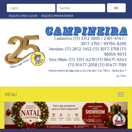
OK
ESQUECI MEU LOGIN
ESQUECI MINHA SENHA
Cadastro: (11) 3312 3000 / 2361-4147 /
3017-3750 / 99794-8290
Vendas: (11) 2612-1452 (11) 3017-3758 (11)
96059-9973
Site/Web: (11) 3311-4270 (11) 96471-9243
(11) 91477-2058 (11) 91477-7189
Atendimento de Segunda a Quinta das 7 as 18hs - Sexta das 7
as 17hs
MENU
Toggl
navig