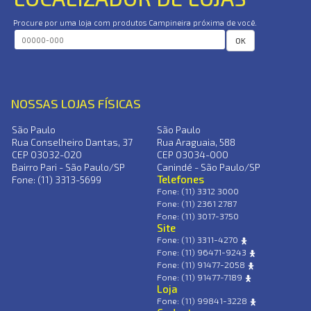
Procure por uma loja com produtos Campineira próxima de você.
OK
NOSSAS LOJAS FÍSICAS
São Paulo
São Paulo
Rua Conselheiro Dantas, 37
Rua Araguaia, 588
CEP 03032-020
CEP 03034-000
Bairro Pari - São Paulo/SP
Canindé - São Paulo/SP
Telefones
Fone: (11) 3313-5699
Fone: (11) 3312 3000
Fone: (11) 2361 2787
Fone: (11) 3017-3750
Site
Fone: (11) 3311-4270
Fone: (11) 96471-9243
Fone: (11) 91477-2058
Fone: (11) 91477-7189
Loja
Fone: (11) 99841-3228