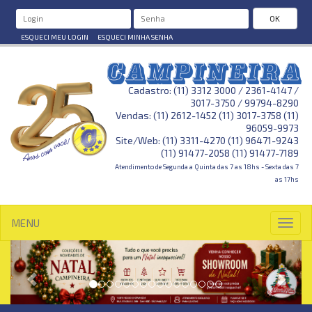
OK
ESQUECI MEU LOGIN
ESQUECI MINHA SENHA
Cadastro: (11) 3312 3000 / 2361-4147 /
3017-3750 / 99794-8290
Vendas: (11) 2612-1452 (11) 3017-3758 (11)
96059-9973
Site/Web: (11) 3311-4270 (11) 96471-9243
(11) 91477-2058 (11) 91477-7189
Atendimento de Segunda a Quinta das 7 as 18hs - Sexta das 7
as 17hs
MENU
Toggl
navig