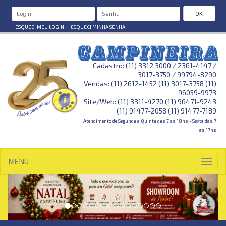
OK
ESQUECI MEU LOGIN
ESQUECI MINHA SENHA
Cadastro: (11) 3312 3000 / 2361-4147 /
3017-3750 / 99794-8290
Vendas: (11) 2612-1452 (11) 3017-3758 (11)
96059-9973
Site/Web: (11) 3311-4270 (11) 96471-9243
(11) 91477-2058 (11) 91477-7189
Atendimento de Segunda a Quinta das 7 as 18hs - Sexta das 7
as 17hs
MENU
Toggl
navig