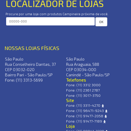
LOCALIZADOR DE LOJAS
Procure por uma loja com produtos Campineira próxima de você.
OK
NOSSAS LOJAS FÍSICAS
São Paulo
São Paulo
Rua Conselheiro Dantas, 37
Rua Araguaia, 588
CEP 03032-020
CEP 03034-000
Bairro Pari - São Paulo/SP
Canindé - São Paulo/SP
Telefones
Fone: (11) 3313-5699
Fone: (11) 3312 3000
Fone: (11) 2361 2787
Fone: (11) 3017-3750
Site
Fone: (11) 3311-4270
Fone: (11) 96471-9243
Fone: (11) 91477-2058
Fone: (11) 91477-7189
Loja