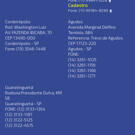
Fone: (11) 99841-3228
Cadastro
Fone: (11) 99764-8290
Cordeirópolis
Agudos
Rod. Washington Luiz
Avenida Marginal Delfino
AV. FAZENDA IBICABA, 70
Tendolo, 684
CEP 13490-000
Referencia: Trevo de Agudos
Cordeirópolis - SP
CEP 17123-220
Fone: (19) 3546-1448
Agudos - SP
FONE:
(14) 3261-1025
(14) 3261-1156
(14) 3261-1166
(14) 3261-1271
Guaratinguetá
Rodovia Presidente Dutra, KM
58
Guaratinguetá - SP
FONE: (12) 3133-1354
(12) 3133-1187
(12) 3122-5125
(12) 3122-4575