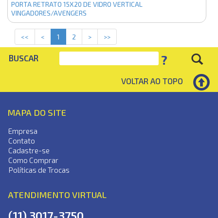
PORTA RETRATO 15X20 DE VIDRO VERTICAL
VINGADORES/AVENGERS
(current)
<<
<
1
2
>
>>
?
BUSCAR
VOLTAR AO TOPO
MAPA DO SITE
Empresa
Contato
Cadastre-se
Como Comprar
Políticas de Trocas
ATENDIMENTO VIRTUAL
(11) 3017-3750