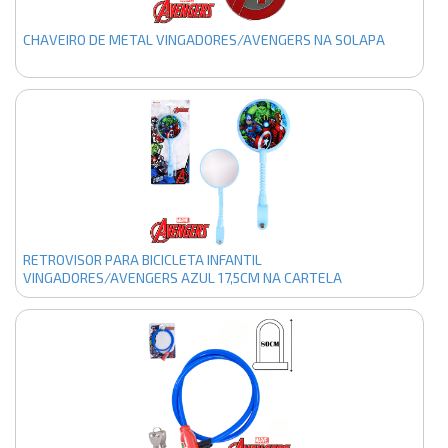
CHAVEIRO DE METAL VINGADORES/AVENGERS NA SOLAPA
RETROVISOR PARA BICICLETA INFANTIL
VINGADORES/AVENGERS AZUL 17,5CM NA CARTELA