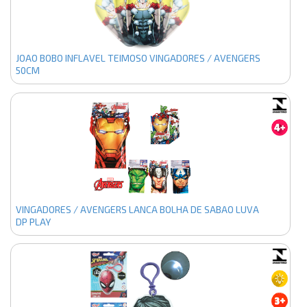
JOAO BOBO INFLAVEL TEIMOSO VINGADORES / AVENGERS
50CM
VINGADORES / AVENGERS LANCA BOLHA DE SABAO LUVA
DP PLAY