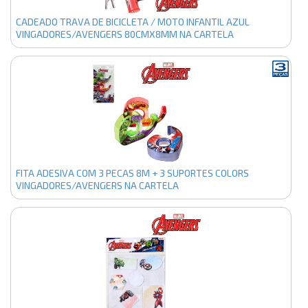
CADEADO TRAVA DE BICICLETA / MOTO INFANTIL AZUL
VINGADORES/AVENGERS 80CMX8MM NA CARTELA
FITA ADESIVA COM 3 PECAS 8M + 3 SUPORTES COLORS
VINGADORES/AVENGERS NA CARTELA