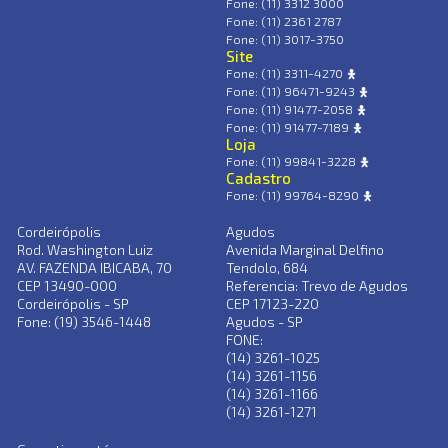
Fone: (11) 3312 3000
Fone: (11) 2361 2787
Fone: (11) 3017-3750
Site
Fone: (11) 3311-4270
Fone: (11) 96471-9243
Fone: (11) 91477-2058
Fone: (11) 91477-7189
Loja
Fone: (11) 99841-3228
Cadastro
Fone: (11) 99764-8290
Cordeirópolis
Agudos
Rod. Washington Luiz
Avenida Marginal Delfino
AV. FAZENDA IBICABA, 70
Tendolo, 684
CEP 13490-000
Referencia: Trevo de Agudos
Cordeirópolis - SP
CEP 17123-220
Fone: (19) 3546-1448
Agudos - SP
FONE:
(14) 3261-1025
(14) 3261-1156
(14) 3261-1166
(14) 3261-1271