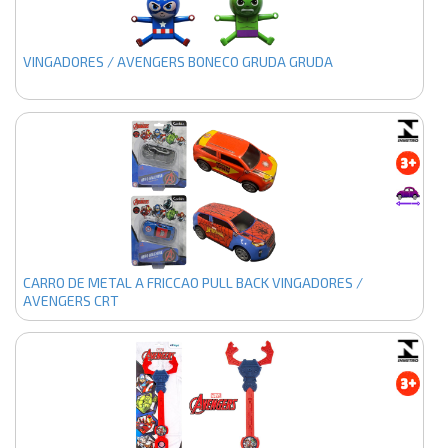
VINGADORES / AVENGERS BONECO GRUDA GRUDA
CARRO DE METAL A FRICCAO PULL BACK VINGADORES /
AVENGERS CRT