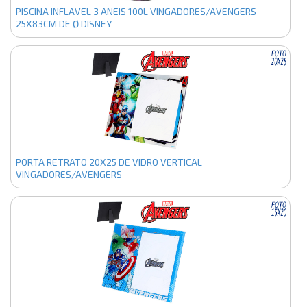
PISCINA INFLAVEL 3 ANEIS 100L VINGADORES/AVENGERS
25X83CM DE Ø DISNEY
PORTA RETRATO 20X25 DE VIDRO VERTICAL
VINGADORES/AVENGERS