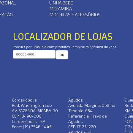
AZONAL
LINHA BEBE
MELAMINA
ZAÇÃO
MOCHILAS E ACESSÓRIOS
LOCALIZADOR DE LOJAS
Procure por uma loja com produtos Campineira próxima de você.
OK
Cordeirópolis
Agudos
Gua
Rod. Washington Luiz
Avenida Marginal Delfino
Rodo
AV. FAZENDA IBICABA, 70
Tendolo, 684
KM 
CEP 13490-000
Referencia: Trevo de
Guar
Cordeirópolis - SP
Agudos
FONE
Fone: (19) 3546-1448
CEP 17123-220
(12)
Agudos - SP
(12)