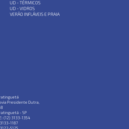
UD - TÉRMICOS
UD - VIDROS
VERÃO INFLÁVEIS E PRAIA
ratinguetá
via Presidente Dutra,
58
atinguetá - SP
: (12) 3133-1354
 3133-1187
 3122-5125