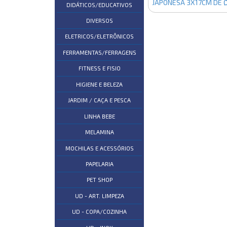
JAPONESA 3X17CM DE 
DIDÁTICOS/EDUCATIVOS
DIVERSOS
ELETRICOS/ELETRÔNICOS
FERRAMENTAS/FERRAGENS
FITNESS E FISIO
HIGIENE E BELEZA
JARDIM / CAÇA E PESCA
LINHA BEBE
MELAMINA
MOCHILAS E ACESSÓRIOS
PAPELARIA
PET SHOP
UD - ART. LIMPEZA
UD - COPA/COZINHA