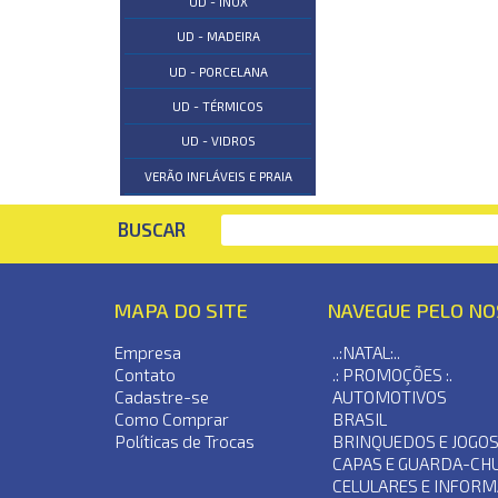
UD - INOX
UD - MADEIRA
UD - PORCELANA
UD - TÉRMICOS
UD - VIDROS
VERÃO INFLÁVEIS E PRAIA
BUSCAR
MAPA DO SITE
NAVEGUE PELO N
Empresa
..:NATAL:..
Contato
.: PROMOÇÕES :.
Cadastre-se
AUTOMOTIVOS
Como Comprar
BRASIL
Políticas de Trocas
BRINQUEDOS E JOGO
CAPAS E GUARDA-CH
CELULARES E INFORM