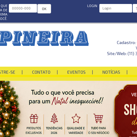
P QUE
LOGIN
OK
A DE
XIMA
VOCÊ.
Cadastro:
Site/Web: (11) 
STRE-SE
CONTATO
EVENTOS
NOTÍCIAS