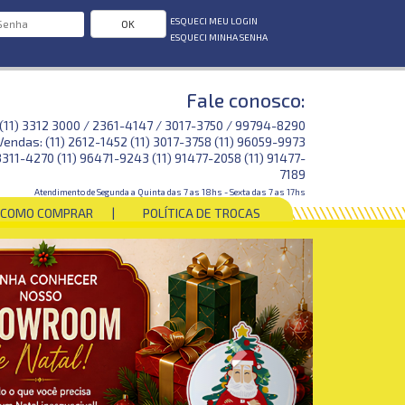
ESQUECI MEU LOGIN
OK
ESQUECI MINHA SENHA
Fale conosco:
 (11) 3312 3000 / 2361-4147 / 3017-3750 / 99794-8290
Vendas: (11) 2612-1452 (11) 3017-3758 (11) 96059-9973
3311-4270 (11) 96471-9243 (11) 91477-2058 (11) 91477-
7189
Atendimento de Segunda a Quinta das 7 as 18hs - Sexta das 7 as 17hs
COMO COMPRAR
POLÍTICA DE TROCAS