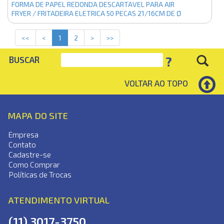
FORMA DE PAPEL REDONDA DESCARTAVEL PARA AIR
FRYER / FRITADEIRA ELETRICA 50 PECAS 21/16CM DE Ø
(current)
<<
<
1
2
>
>>
?
BUSCAR
VOLTAR AO TOPO
MAPA DO SITE
Empresa
Contato
Cadastre-se
Como Comprar
Políticas de Trocas
ATENDIMENTO VIRTUAL
(11) 3017-3750