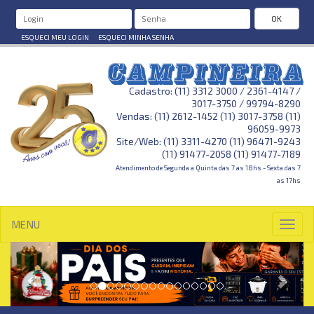
OK
ESQUECI MEU LOGIN
ESQUECI MINHA SENHA
Cadastro: (11) 3312 3000 / 2361-4147 /
3017-3750 / 99794-8290
Vendas: (11) 2612-1452 (11) 3017-3758 (11)
96059-9973
Site/Web: (11) 3311-4270 (11) 96471-9243
(11) 91477-2058 (11) 91477-7189
Atendimento de Segunda a Quinta das 7 as 18hs - Sexta das 7
as 17hs
MENU
Toggl
navig