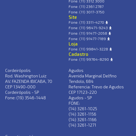
Fone: (11) 3312 3000
Fone: (11) 2361 2787
Fone: (11) 3017-3750
Site
Fone: (11) 3311-4270
Fone: (11) 96471-9243
Fone: (11) 91477-2058
Fone: (11) 91477-7189
Loja
Fone: (11) 99841-3228
Cadastro
Fone: (11) 99764-8290
Cordeirópolis
Agudos
Rod. Washington Luiz
Avenida Marginal Delfino
AV. FAZENDA IBICABA, 70
Tendolo, 684
CEP 13490-000
Referencia: Trevo de Agudos
Cordeirópolis - SP
CEP 17123-220
Fone: (19) 3546-1448
Agudos - SP
FONE:
(14) 3261-1025
(14) 3261-1156
(14) 3261-1166
(14) 3261-1271